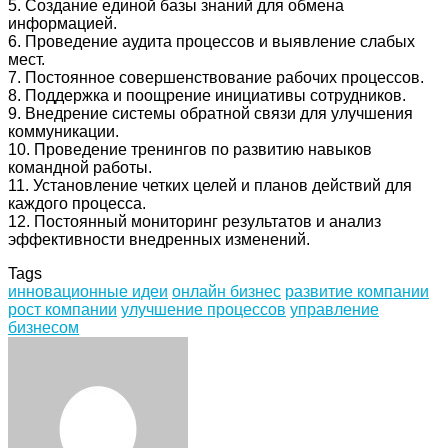
5. Создание единой базы знаний для обмена
информацией.
6. Проведение аудита процессов и выявление слабых
мест.
7. Постоянное совершенствование рабочих процессов.
8. Поддержка и поощрение инициативы сотрудников.
9. Внедрение системы обратной связи для улучшения
коммуникации.
10. Проведение тренингов по развитию навыков
командной работы.
11. Установление четких целей и планов действий для
каждого процесса.
12. Постоянный мониторинг результатов и анализ
эффективности внедренных изменений.
Tags
инновационные идеи
онлайн бизнес
развитие компании
рост компании
улучшение процессов
управление
бизнесом
Facebook
Twitter
LinkedIn
Tumblr
Pinterest
Reddit
VKontakte
Odnoklassniki
Skype
WhatsApp
Telegram
Viber
Share
Print
via
Email