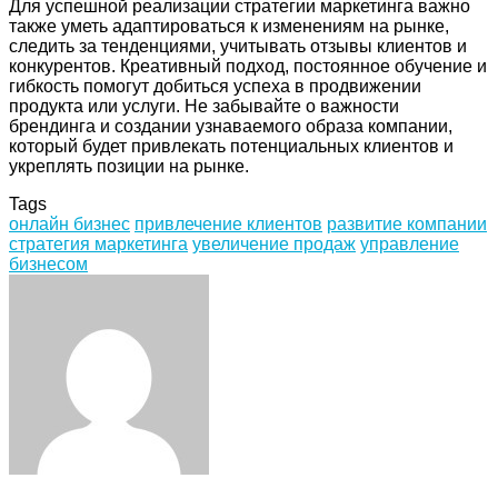
Для успешной реализации стратегии маркетинга важно
также уметь адаптироваться к изменениям на рынке,
следить за тенденциями, учитывать отзывы клиентов и
конкурентов. Креативный подход, постоянное обучение и
гибкость помогут добиться успеха в продвижении
продукта или услуги. Не забывайте о важности
брендинга и создании узнаваемого образа компании,
который будет привлекать потенциальных клиентов и
укреплять позиции на рынке.
Tags
онлайн бизнес
привлечение клиентов
развитие компании
стратегия маркетинга
увеличение продаж
управление
бизнесом
Facebook
Twitter
LinkedIn
Tumblr
Pinterest
Reddit
VKontakte
Odnoklassniki
Skype
WhatsApp
Telegram
Viber
Share
Print
via
Email